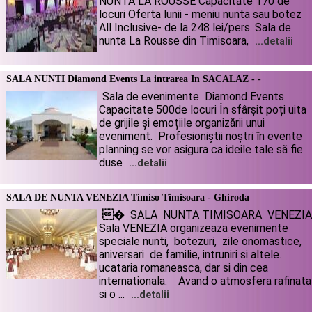
NUNTA LA ROUSSE Capacitate 170 de
locuri Oferta lunii - meniu nunta sau botez
All Inclusive- de la 248 lei/pers. Sala de
nunta La Rousse din Timisoara,
...detalii
SALA NUNTI Diamond Events La intrarea In SACALAZ - -
Sala de evenimente Diamond Events
Capacitate 500de locuri În sfârșit poți uita
de grijile și emoțiile organizării unui
eveniment. Profesioniștii noștri în evente
planning se vor asigura ca ideile tale să fie
duse
...detalii
SALA DE NUNTA VENEZIA Timiso Timisoara - Ghiroda
�
SALA NUNTA TIMISOARA VENEZIA
Sala VENEZIA organizeaza evenimente
speciale nunti, botezuri, zile onomastice,
aniversari de familie, intruniri si altele.
ucataria romaneasca, dar si din cea
internationala. Avand o atmosfera rafinata
si o ...
...detalii