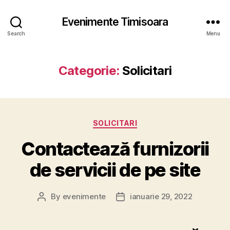
Evenimente Timisoara
Search
Menu
Categorie:
Solicitari
Categories
SOLICITARI
Contactează furnizorii
de servicii de pe site
By
evenimente
ianuarie 29, 2022
Post
Post
author
date